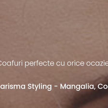
C
o
a
f
u
r
i
p
e
r
f
e
c
t
e
c
u
o
r
i
c
e
o
c
a
z
i
C
a
r
i
s
m
a
S
t
y
l
i
n
g
-
M
a
n
g
a
l
i
a
,
C
o