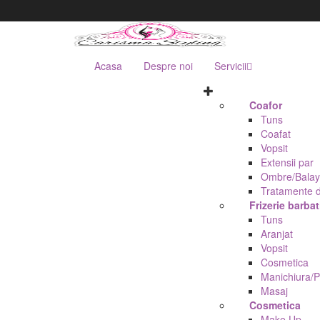
Acasa
Despre noi
Servicii
Coafor
Tuns
Coafat
Vopsit
Extensii par
Ombre/Balay
Tratamente d
Frizerie barbat
Tuns
Aranjat
Vopsit
Cosmetica
Manichiura/P
Masaj
Cosmetica
Make Up