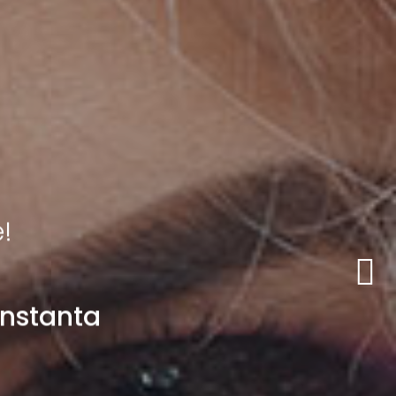
e
!
n
s
t
a
n
t
a