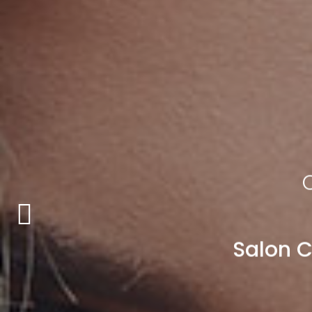
S
a
l
o
n