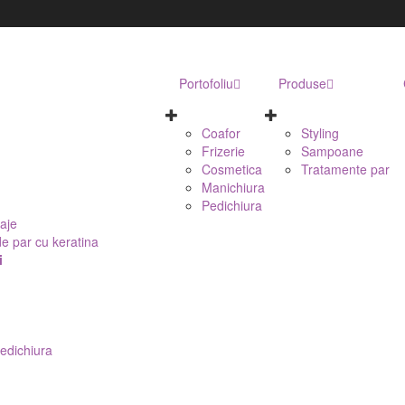
Portofoliu
Produse
Coafor
Styling
Frizerie
Sampoane
Cosmetica
Tratamente par
Manichiura
Pedichiura
aje
e par cu keratina
i
edichiura