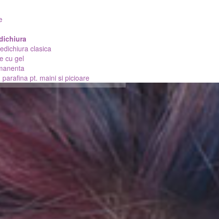
e
dichiura
edichiura clasica
e cu gel
manenta
parafina pt. maini si picioare