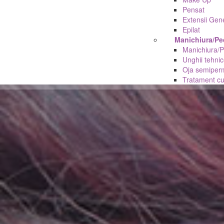
Pensat
Extensii Gen
Epilat
Manichiura/Pe
Manichiura/P
Unghii tehnic
Oja semiper
Tratament cu 